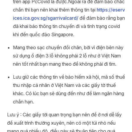
trên app PcCovid là được.Ngoài ra để đảm bảo chắc
chắn thì bạn nên khai thêm thông tin tại
https://eserv
ices.ica.gov.sg/sgarrivalcard/
để đảm bảo rằng bạn
đã khai báo thông tin chuyến đi và tình trạng covid
khi đến quốc đảo Singapore.
Mang theo sạc chuyển đổi chân, bởi vì điện bên này
sử dụng ổ điện 3 lỗ không phải 2 lỗ như ở Việt Nam
nên tốt nhất bạn mang theo để không phải đi tìm.
Lưu giữ các thông tin về bảo hiểm xã hội, mã số thuế
thu nhập cá nhân ở Việt Nam và các giấy tờ thuế
khác. Có lúc bạn sẽ dùng đến như để làm ngân hàng
chẳn hạn.
Lưu ý : Các giấy tời quan trọng bạn nên để ở nơi dễ lấy
để xuất trình thường xuyên, nên có một túi nhỏ nếu
mang quá nhiều đô, điều này sẽ thuận tiện cho quá