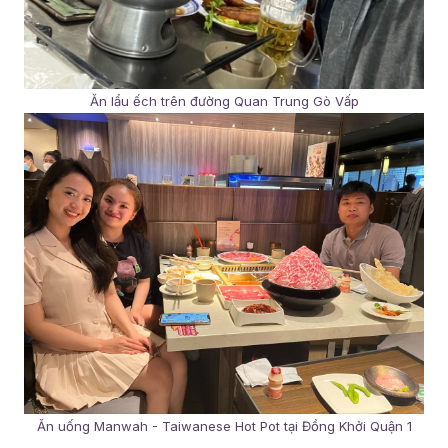
Ăn lẩu ếch trên đường Quan Trung Gò Vấp
Ăn uống Manwah - Taiwanese Hot Pot tại Đồng Khởi Quận 1