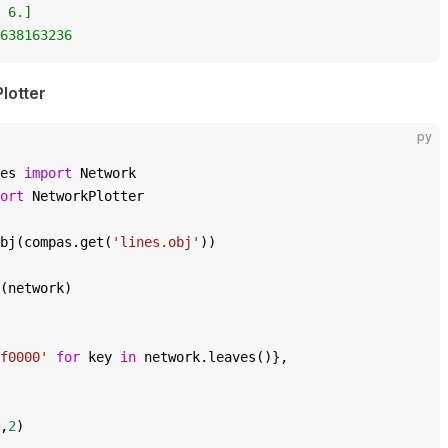
 6.]
638163236
lotter
py
es 
import
 Network
ort
 NetworkPlotter
bj(compas.get(
'lines.obj'
))
(network)
f0000'
 for
 key 
in
 network.leaves()},
,
2
)