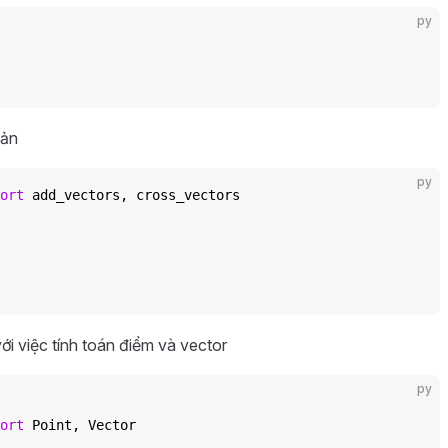
py
iản
py
ort
 add_vectors, cross_vectors
với việc tính toán điểm và vector
py
ort
 Point, Vector