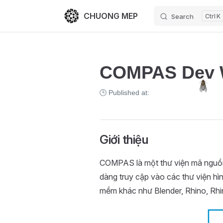
CHUONG MEP
Search
K
Skip to content
COMPAS Dev W
🕒 Published at:
Giới thiệu
COMPAS là một thư viện mã nguồn
dàng truy cập vào các thư viện hì
mềm khác như Blender, Rhino, Rh