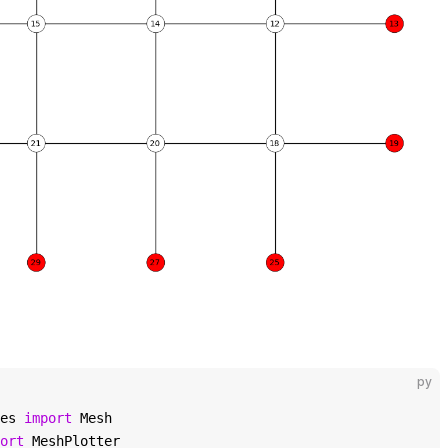
py
es 
import
 Mesh
ort
 MeshPlotter