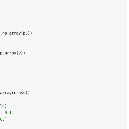
,np.array(p3))
p.array(v))
array(cross))
le)
. 9.]
0.]