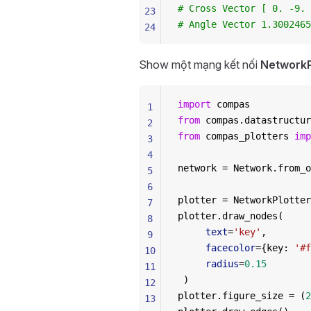
# Cross Vector [ 0. -9. 
23
# Angle Vector 1.3002465
24
Show một mạng kết nối
NetworkP
import
 compas
1
from
 compas.datastructur
2
from
 compas_plotters 
imp
3
4
network = Network.from_o
5
6
plotter = NetworkPlotter
7
plotter.draw_nodes(
8
     text
=
'key'
,
9
     facecolor
={key: 
'#f
10
     radius
=
0.15
11
 )
12
plotter.figure_size = (
2
13