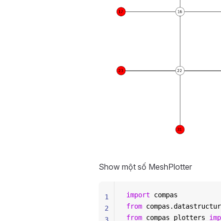
Show một số MeshPlotter
import
 compas
1
from
 compas.datastructur
2
from
 compas_plotters 
imp
3