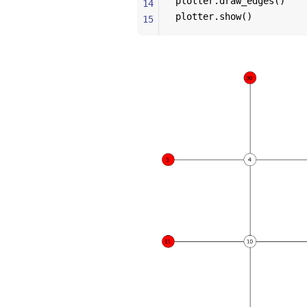
plotter.draw_edges()
14
plotter.show()
15