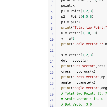
point = Point(
1
, 
0
, 
0
)
3
point.x
4
p1 = Point(
1
,
2
,
3
)
5
p2 = Point(
4
,
5
,
6
)
6
p3 = p1+p2
7
print
(
"Total two Point:"
8
u = Vector(
1
, 
0
, 
0
)
9
v = u*
3
10
print
(
"Scale Vector :"
,n
11
12
x = Vector(
1
,
2
,
3
)
13
dot = v.dot(x)
14
print
(
"Dot Vector"
,dot)
15
cross = v.cross(x)
16
print
(
"Cross Vector"
,np.
17
angle = v.angle(x)
18
print
(
"Angle Vector"
,ang
19
# Total two Point: [5. 7
20
# Scale Vector : [3. 0. 
21
# Dot Vector 3.0
22