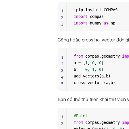
!
pip install COMPAS
1
import
 compas
2
import
 numpy 
as
 np
3
Cộng hoặc cross hai vector đơn g
from
 compas.geometry 
imp
1
a = [
1
, 
0
, 
0
]
2
b = [
0
, 
1
, 
0
]
3
add_vectors(a,b)
4
cross_vectors(a,b)
5
Bạn có thể thử triển khai thư viện 
#Point
1
from
 compas.geometry 
imp
2