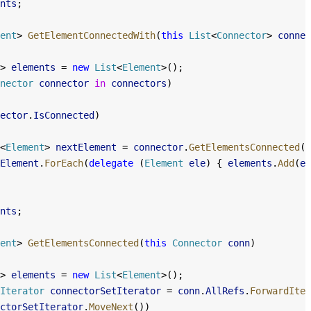
nts
;
ent
> 
GetElementConnectedWith
(
this
 List
<
Connector
> 
connec
> 
elements
 = 
new
 List
<
Element
>();
nector
 connector
 in
 connectors
)
ector
.
IsConnected
)
<
Element
> 
nextElement
 = 
connector
.
GetElementsConnected
()
Element
.
ForEach
(
delegate
 (
Element
 ele
) { 
elements
.
Add
(
el
nts
;
ent
> 
GetElementsConnected
(
this
 Connector
 conn
)
> 
elements
 = 
new
 List
<
Element
>();
Iterator
 connectorSetIterator
 = 
conn
.
AllRefs
.
ForwardIter
ctorSetIterator
.
MoveNext
())