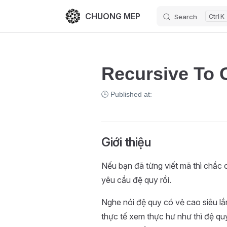
CHUONG MEP
Search
K
Skip to content
Recursive To 
🕒 Published at:
Giới thiệu
Nếu bạn đã từng viết mã thì chắc c
yêu cầu đệ quy rồi.
Nghe nói đệ quy có vẻ cao siêu l
thực tế xem thực hư như thì đệ qu