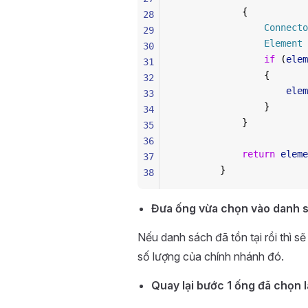
            {
28
                Connecto
29
                Element
 
30
                if
 (
elem
31
                {
32
                    elem
33
                }
34
            }
35
36
            return
 eleme
37
        }
38
Đưa ống vừa chọn vào danh s
Nếu danh sách đã tồn tại rồi thì s
số lượng của chính nhánh đó.
Quay lại bước 1 ống đã chọn l