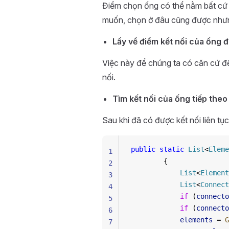
Điểm chọn ống có thể nằm bất cứ n
muốn, chọn ở đâu cũng được nhưn
Lấy về điểm kết nối của ống đ
Việc này để chúng ta có căn cứ để 
nối.
Tìm kết nối của ống tiếp theo 
Sau khi đã có được kết nối liên tục
public
 static
 List
<
Eleme
1
        {
2
            List
<
Element
3
            List
<
Connect
4
            if
 (
connecto
5
            if
 (
connecto
6
            elements
 = 
G
7