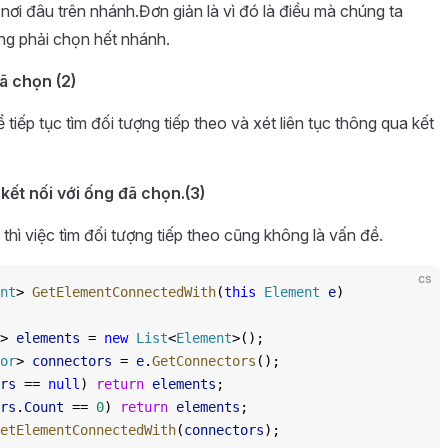
ơi đâu trên nhánh.Đơn giản là vì đó là điều mà chúng ta
g phải chọn hết nhánh.
ã chọn (2)
tiếp tục tìm đối tượng tiếp theo và xét liên tục thông qua kết
kết nối với ống đã chọn.(3)
 thì việc tìm đối tượng tiếp theo cũng không là vấn đề.
cs
nt
> 
GetElementConnectedWith
(
this
 Element
 e
)
> 
elements
 = 
new
 List
<
Element
>();
or
> 
connectors
 = 
e
.
GetConnectors
();
rs
 == 
null
) 
return
 elements
;
rs
.
Count
 == 
0
) 
return
 elements
;
etElementConnectedWith
(
connectors
);