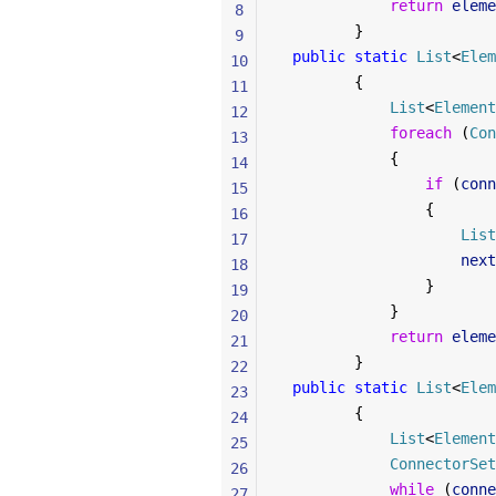
            return
 eleme
8
        }
9
 public
 static
 List
<
Elem
10
        {
11
            List
<
Element
12
            foreach
 (
Con
13
            {
14
                if
 (
conn
15
                {
16
                    List
17
                    next
18
                }
19
            }
20
            return
 eleme
21
        }
22
 public
 static
 List
<
Elem
23
        {
24
            List
<
Element
25
            ConnectorSet
26
            while
 (
conne
27