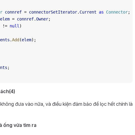
r
 connref
 = 
connectorSetIterator
.
Current
 as
 Connector
;
elem
 = 
connref
.
Owner
;
 != 
null
)
ents
.
Add
(
elem
);
nts
;
ách(4)
ẽ không đưa vào nữa, và điều kiện đảm bảo để lọc hết chính là
à ống vừa tìm ra