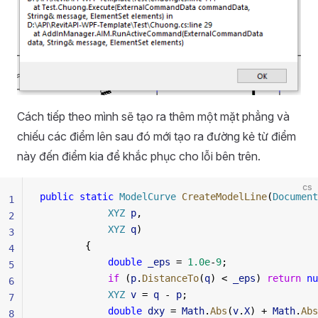
Cách tiếp theo mình sẽ tạo ra thêm một mặt phẳng và
chiếu các điểm lên sau đó mới tạo ra đường kẻ từ điểm
này đến điểm kia để khắc phục cho lỗi bên trên.
cs
public
 static
 ModelCurve
 CreateModelLine
(
Document
1
            XYZ
 p
,
2
            XYZ
 q
)
3
        {
4
            double
 _eps
 = 
1.0e
-
9
;
5
            if
 (
p
.
DistanceTo
(
q
) < 
_eps
) 
return
 nu
6
            XYZ
 v
 = 
q
 - 
p
;
7
            double
 dxy
 = 
Math
.
Abs
(
v
.
X
) + 
Math
.
Abs
8