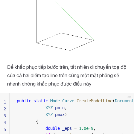
Để khắc phục tiếp bước trên, tất nhiên di chuyển toạ độ
của cả hai điểm tạo line trên cùng một mặt phẳng sẽ
nhanh chóng khắc phục được điều này
cs
public
 static
 ModelCurve
 CreateModelLine
(
Document
1
            XYZ
 pmin
,
2
            XYZ
 pmax
)
3
        {
4
            double
 _eps
 = 
1.0e
-
9
;
5