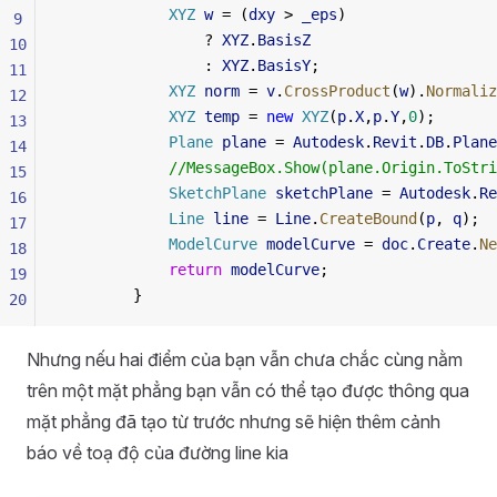
            XYZ
 w
 = (
dxy
 > 
_eps
)
9
                ? 
XYZ
.
BasisZ
10
                : 
XYZ
.
BasisY
;
11
            XYZ
 norm
 = 
v
.
CrossProduct
(
w
).
Normaliz
12
            XYZ
 temp
 = 
new
 XYZ
(
p
.
X
,
p
.
Y
,
0
);
13
            Plane
 plane
 = 
Autodesk
.
Revit
.
DB
.
Plane
14
            //MessageBox.Show(plane.Origin.ToStri
15
            SketchPlane
 sketchPlane
 = 
Autodesk
.
Re
16
            Line
 line
 = 
Line
.
CreateBound
(
p
, 
q
);
17
            ModelCurve
 modelCurve
 = 
doc
.
Create
.
Ne
18
            return
 modelCurve
;
19
        }
20
Nhưng nếu hai điểm của bạn vẫn chưa chắc cùng nằm
trên một mặt phẳng bạn vẫn có thể tạo được thông qua
mặt phẳng đã tạo từ trước nhưng sẽ hiện thêm cảnh
báo về toạ độ của đường line kia