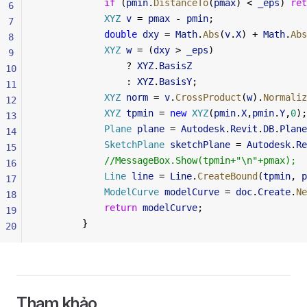
            if
 (
pmin
.
DistanceTo
(
pmax
) < 
_eps
) 
ret
6
            XYZ
 v
 = 
pmax
 - 
pmin
;
7
            double
 dxy
 = 
Math
.
Abs
(
v
.
X
) + 
Math
.
Abs
8
            XYZ
 w
 = (
dxy
 > 
_eps
)
9
                ? 
XYZ
.
BasisZ
10
                : 
XYZ
.
BasisY
;
11
            XYZ
 norm
 = 
v
.
CrossProduct
(
w
).
Normaliz
12
            XYZ
 tpmin
 = 
new
 XYZ
(
pmin
.
X
,
pmin
.
Y
,
0
);
13
            Plane
 plane
 = 
Autodesk
.
Revit
.
DB
.
Plane
14
            SketchPlane
 sketchPlane
 = 
Autodesk
.
Re
15
            //MessageBox.Show(tpmin+"\n"+pmax);
16
            Line
 line
 = 
Line
.
CreateBound
(
tpmin
, 
p
17
            ModelCurve
 modelCurve
 = 
doc
.
Create
.
Ne
18
            return
 modelCurve
;
19
        }
20
Tham khảo