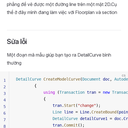
phẳng để vẽ được một đường line trên một mặt 2D.Cụ
thể ở đây mình đang làm việc với Floorplan và section
Sửa lỗi
Một đoạn mã mẫu giúp bạn tạo ra DetailCurve bình
thường
cs
DetailCurve
 CreateModelCurve
(
Document
 doc
, 
Autode
1
        {
2
            using
 (
Transaction
 tran
 = 
new
 Transac
3
            {
4
                tran
.
Start
(
"change"
);
5
                Line
 line
 = 
Line
.
CreateBound
(
poin
6
                DetailCurve
 detailCurve1
 = 
doc
.
Cr
7
                tran
.
Commit
();
8