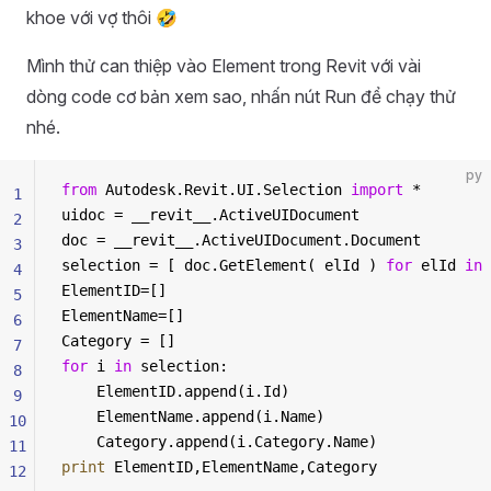
khoe với vợ thôi 🤣
Mình thử can thiệp vào Element trong Revit với vài
dòng code cơ bản xem sao, nhấn nút Run để chạy thử
nhé.
py
from
 Autodesk.Revit.UI.Selection 
import
 *
1
uidoc = __revit__.ActiveUIDocument
2
doc = __revit__.ActiveUIDocument.Document
3
selection = [ doc.GetElement( elId ) 
for
 elId 
in
 
4
ElementID=[]
5
ElementName=[]
6
Category = []
7
for
 i 
in
 selection:
8
    ElementID.append(i.Id)
9
    ElementName.append(i.Name)
10
    Category.append(i.Category.Name)    
11
print
 ElementID,ElementName,Category
12