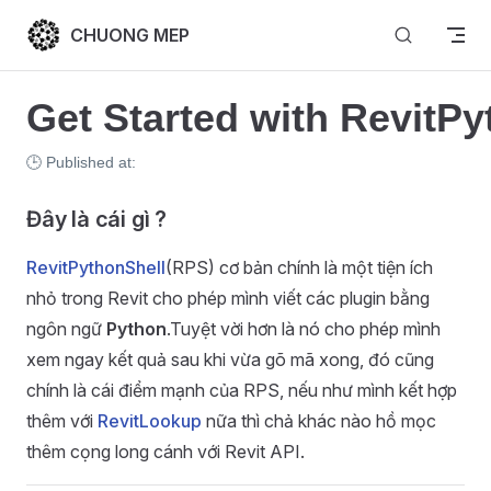
Skip to content
CHUONG MEP
Get Started with RevitPy
🕒 Published at:
Đây là cái gì ?
RevitPythonShell
(RPS) cơ bản chính là một tiện ích
nhỏ trong Revit cho phép mình viết các plugin bằng
ngôn ngữ
Python
.Tuyệt vời hơn là nó cho phép mình
xem ngay kết quả sau khi vừa gõ mã xong, đó cũng
chính là cái điểm mạnh của RPS, nếu như mình kết hợp
thêm với
RevitLookup
nữa thì chả khác nào hồ mọc
thêm cọng long cánh với Revit API.