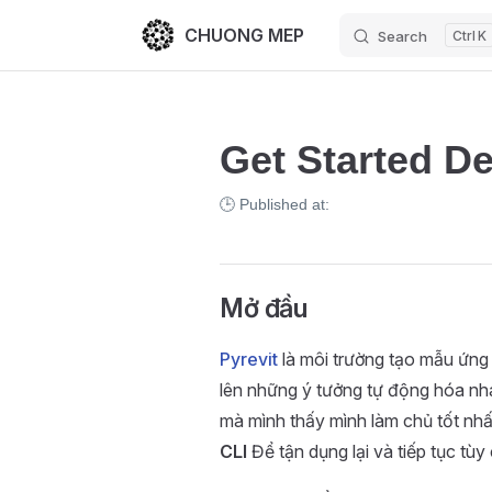
CHUONG MEP
Search
K
Skip to content
Get Started De
🕒 Published at:
Mở đầu
Pyrevit
là môi trường tạo mẫu ứng
lên những ý tưởng tự động hóa nh
mà mình thấy mình làm chủ tốt nhất
CLI
Để tận dụng lại và tiếp tục tùy 