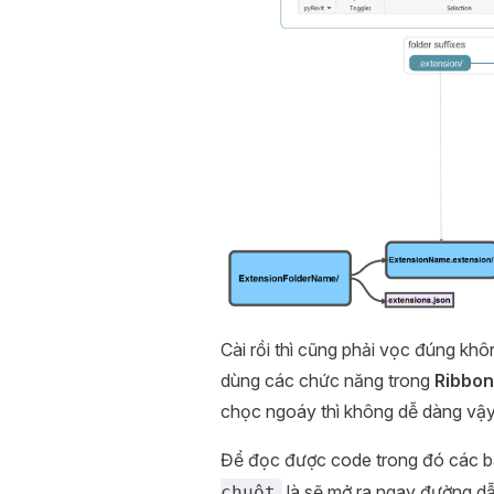
Cài rồi thì cũng phải vọc đúng kh
dùng các chức năng trong
Ribbon
chọc ngoáy thì không dễ dàng vậ
Để đọc được code trong đó các bá
là sẽ mở ra ngay đường dẫ
chuột