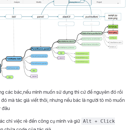
ông các bác,nếu mình muốn sử dụng thì cứ để nguyên đó rồi
đó mà tác giả viết thôi, nhưng nếu bác là người tò mò muốn
y đâu
c chỉ việc rê đến công cụ mình và giữ
Alt + Click
n chứa code của tác giả.